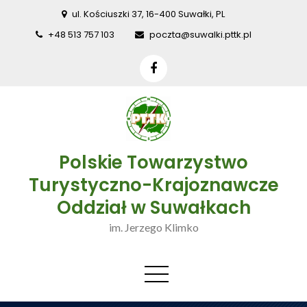
Skip
ul. Kościuszki 37, 16-400 Suwałki, PL
to
+48 513 757 103
poczta@suwalki.pttk.pl
content
Polskie Towarzystwo
Turystyczno-Krajoznawcze
Oddział w Suwałkach
im. Jerzego Klimko