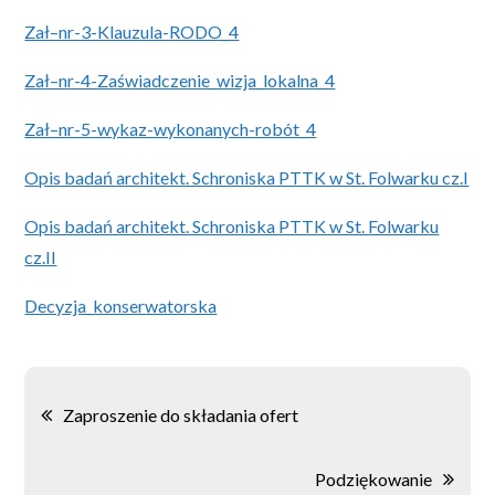
Zał–nr-3-Klauzula-RODO_4
Zał–nr-4-Zaświadczenie_wizja_lokalna_4
Zał–nr-5-wykaz-wykonanych-robót_4
Opis badań architekt. Schroniska PTTK w St. Folwarku cz.I
Opis badań architekt. Schroniska PTTK w St. Folwarku
cz.II
Decyzja_konserwatorska
Nawigacja
Zaproszenie do składania ofert
wpisu
Podziękowanie