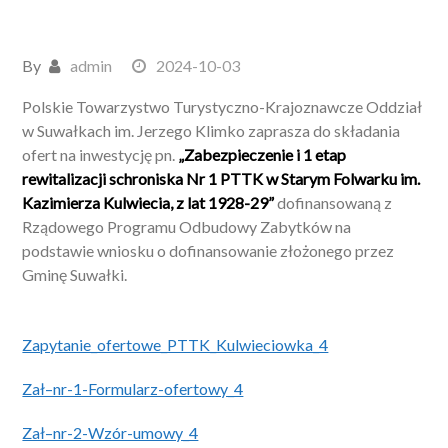
By
admin
2024-10-03
Polskie Towarzystwo Turystyczno-Krajoznawcze Oddział
w Suwałkach im. Jerzego Klimko zaprasza do składania
ofert na inwestycję pn.
„Zabezpieczenie i 1 etap
rewitalizacji schroniska Nr 1 PTTK w Starym Folwarku im.
Kazimierza Kulwiecia, z lat 1928-29”
dofinansowaną z
Rządowego Programu Odbudowy Zabytków na
podstawie wniosku o dofinansowanie złożonego przez
Gminę Suwałki.
Zapytanie_ofertowe_PTTK_Kulwieciowka_4
Zał–nr-1-Formularz-ofertowy_4
Zał–nr-2-Wzór-umowy_4