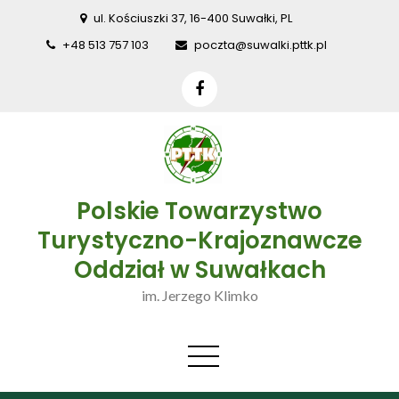
Skip
ul. Kościuszki 37, 16-400 Suwałki, PL
to
+48 513 757 103
poczta@suwalki.pttk.pl
content
Polskie Towarzystwo
Turystyczno-Krajoznawcze
Oddział w Suwałkach
im. Jerzego Klimko