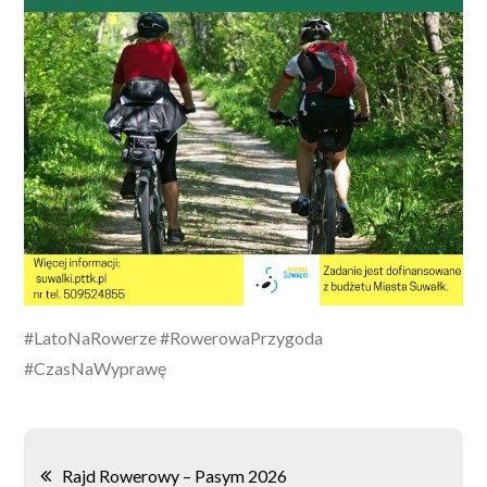
#LatoNaRowerze #RowerowaPrzygoda
#CzasNaWyprawę
Nawigacja
Rajd Rowerowy – Pasym 2026